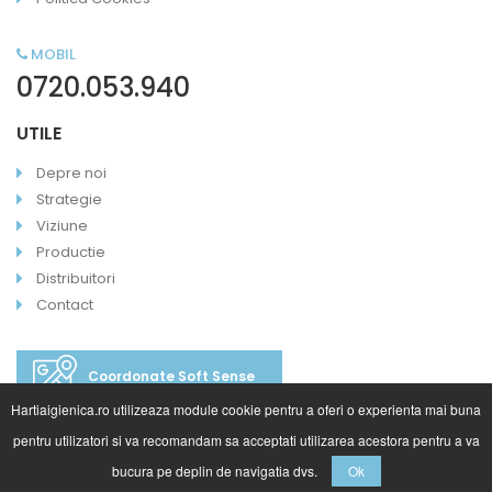
MOBIL
0720.053.940
UTILE
Depre noi
Strategie
Viziune
Productie
Distribuitori
Contact
Coordonate Soft Sense
Hartiaigienica.ro utilizeaza module cookie pentru a oferi o experienta mai buna
pentru utilizatori si va recomandam sa acceptati utilizarea acestora pentru a va
bucura pe deplin de navigatia dvs.
Ok