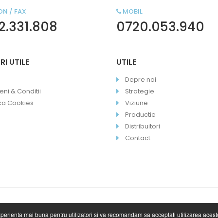
ON / FAX
MOBIL
2.331.808
0720.053.940
RI UTILE
UTILE
Depre noi
ni & Conditii
Strategie
ica Cookies
Viziune
Productie
Distribuitori
Contact
experienta mai buna pentru utilizatori si va recomandam sa acceptati utilizarea aces