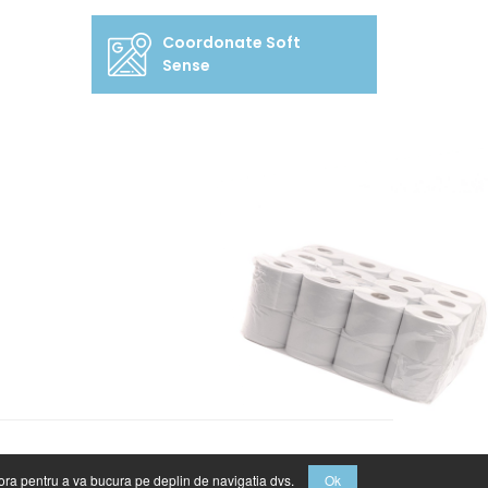
Coordonate Soft
Sense
.
Facebook
.
Twitter
.
Instagram
tora pentru a va bucura pe deplin de navigatia dvs.
Ok