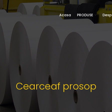
Acasa
PRODUSE
Desp
Cearceaf prosop