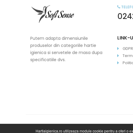
TELEF
024
LINK-U
Putem adapta dimensiunile
produselor din categoriile hartie
GDPR
igienica si servetele de masa dupa
Terme
specificatiile dvs.
Polit
©2020 HartiaIgienica.ro
Hartiaigienica.ro utilizeaza module cookie pentru a oferi o 