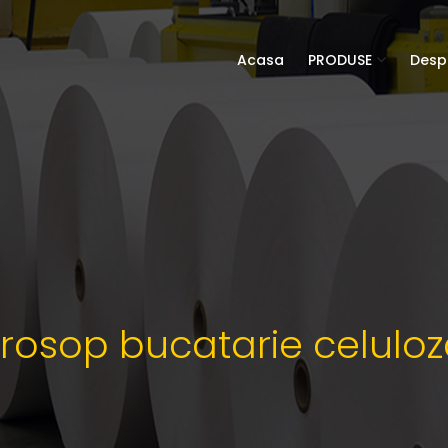
Acasa
PRODUSE
Desp
rosop bucatarie celulo