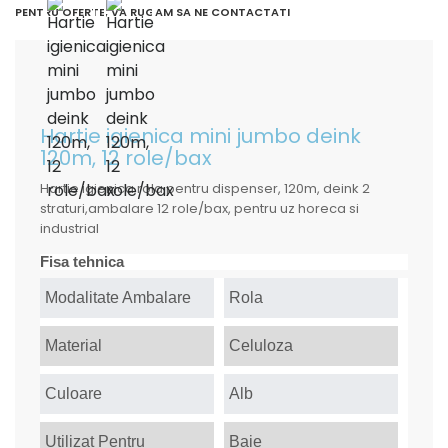
PENTRU OFERTE, VA RUGAM SA NE CONTACTATI
Hartie igienica mini jumbo deink
120m, 12 role/bax
Hartie igienica rola pentru dispenser, 120m, deink 2
straturi,ambalare 12 role/bax, pentru uz horeca si
industrial
Fisa tehnica
Modalitate Ambalare
Rola
Material
Celuloza
Culoare
Alb
Utilizat Pentru
Baie