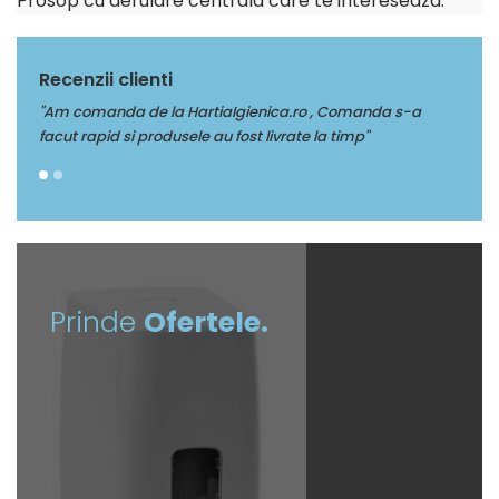
Prosop cu derulare centrala care te intereseaza.
Recenzii clienti
artiaIgienica.ro , Comanda s-a
"Multumim Echipei Soft sense p
le au fost livrate la timp"
Prinde
Ofertele.