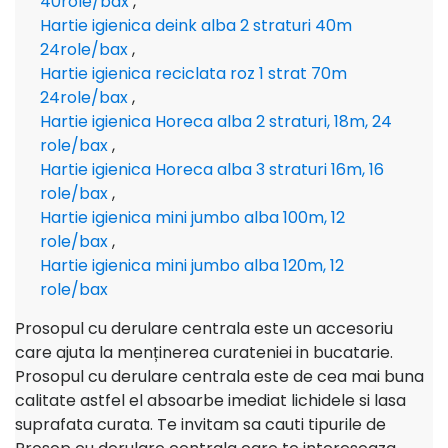
40role/bax
,
Hartie igienica deink alba 2 straturi 40m
24role/bax
,
Hartie igienica reciclata roz 1 strat 70m
24role/bax
,
Hartie igienica Horeca alba 2 straturi, 18m, 24
role/bax
,
Hartie igienica Horeca alba 3 straturi 16m, 16
role/bax
,
Hartie igienica mini jumbo alba 100m, 12
role/bax
,
Hartie igienica mini jumbo alba 120m, 12
role/bax
Prosopul cu derulare centrala este un accesoriu
care ajuta la menținerea curateniei in bucatarie.
Prosopul cu derulare centrala este de cea mai buna
calitate astfel el absoarbe imediat lichidele si lasa
suprafata curata. Te invitam sa cauti tipurile de