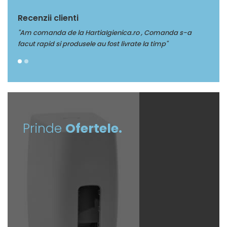
Recenzii clienti
a.ro , Comanda s-a
"Multumim Echipei Soft sense pentru profesio
rate la timp"
Prinde
Ofertele.