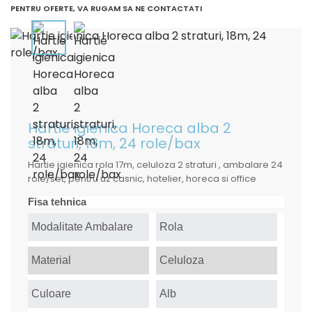
PENTRU OFERTE, VA RUGAM SA NE CONTACTATI
Hartie igienica Horeca alba 2
straturi, 18m, 24 role/bax
Hartie igienica rola 17m, celuloza 2 straturi , ambalare 24
role/set, pentru uz casnic, hotelier, horeca si office
Fisa tehnica
Modalitate Ambalare
Rola
Material
Celuloza
Culoare
Alb