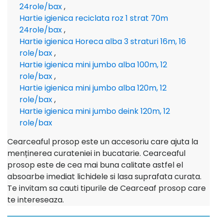
24role/bax
,
Hartie igienica reciclata roz 1 strat 70m
24role/bax
,
Hartie igienica Horeca alba 3 straturi 16m, 16
role/bax
,
Hartie igienica mini jumbo alba 100m, 12
role/bax
,
Hartie igienica mini jumbo alba 120m, 12
role/bax
,
Hartie igienica mini jumbo deink 120m, 12
role/bax
Cearceaful prosop este un accesoriu care ajuta la
menținerea curateniei in bucatarie. Cearceaful
prosop este de cea mai buna calitate astfel el
absoarbe imediat lichidele si lasa suprafata curata.
Te invitam sa cauti tipurile de Cearceaf prosop care
te intereseaza.