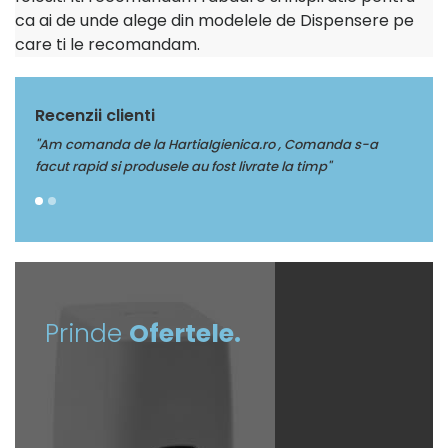
ca ai de unde alege din modelele de Dispensere pe
care ti le recomandam.
Recenzii clienti
"Am comanda de la HartiaIgienica.ro , Comanda s-a
"Mult
facut rapid si produsele au fost livrate la timp"
Prinde
Ofertele.