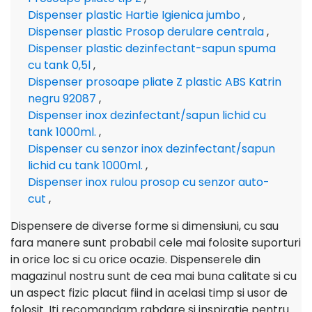
Dispenser plastic Hartie Igienica jumbo
,
Dispenser plastic Prosop derulare centrala
,
Dispenser plastic dezinfectant-sapun spuma
cu tank 0,5l
,
Dispenser prosoape pliate Z plastic ABS Katrin
negru 92087
,
Dispenser inox dezinfectant/sapun lichid cu
tank 1000ml.
,
Dispenser cu senzor inox dezinfectant/sapun
lichid cu tank 1000ml.
,
Dispenser inox rulou prosop cu senzor auto-
cut
,
Dispensere de diverse forme si dimensiuni, cu sau
fara manere sunt probabil cele mai folosite suporturi
in orice loc si cu orice ocazie. Dispenserele din
magazinul nostru sunt de cea mai buna calitate si cu
un aspect fizic placut fiind in acelasi timp si usor de
folosit. Iti recomandam rabdare si inspiratie pentru