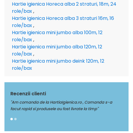
Hartie igienica Horeca alba 2 straturi, 18m, 24
role/bax
,
Hartie igienica Horeca alba 3 straturi 16m, 16
role/bax
,
Hartie igienica mini jumbo alba 100m, 12
role/bax
,
Hartie igienica mini jumbo alba 120m, 12
role/bax
,
Hartie igienica mini jumbo deink 120m, 12
role/bax
Recenzii clienti
manda s-a
"Multumim Echipei Soft sense pentru profesionalism"
mp"