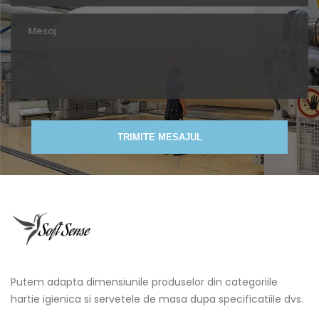
TRIMITE MESAJUL
Putem adapta dimensiunile produselor din categoriile
hartie igienica si servetele de masa dupa specificatiile dvs.