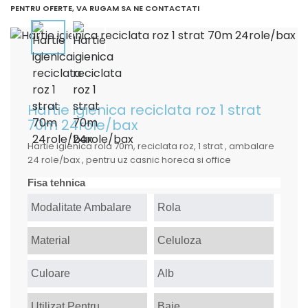
PENTRU OFERTE, VA RUGAM SA NE CONTACTATI
Hartie igienica reciclata roz 1 strat
70m 24role/bax
Hartie igienica rola 70m, reciclata roz, 1 strat , ambalare
24 role/bax , pentru uz casnic horeca si office
Fisa tehnica
Modalitate Ambalare
Rola
Material
Celuloza
Culoare
Alb
Utilizat Pentru
Baie