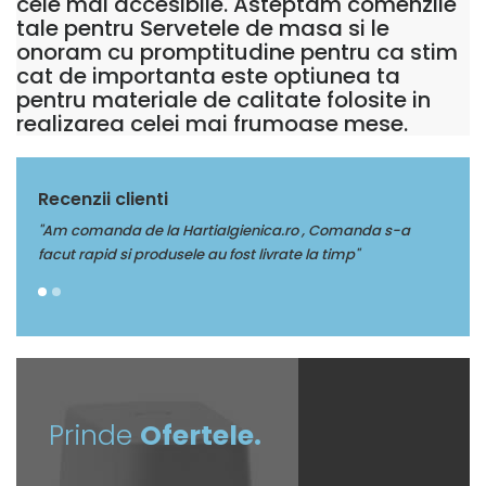
cele mai accesibile. Asteptam comenzile
tale pentru Servetele de masa si le
onoram cu promptitudine pentru ca stim
cat de importanta este optiunea ta
pentru materiale de calitate folosite in
realizarea celei mai frumoase mese.
Recenzii clienti
a s-a
"Multumim Echipei Soft sense pentru profesionalism"
f
Prinde
Ofertele.