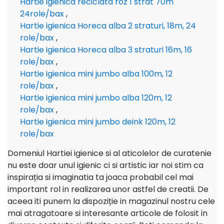
Hartie igienica reciclata roz 1 strat 70m
24role/bax
,
Hartie igienica Horeca alba 2 straturi, 18m, 24
role/bax
,
Hartie igienica Horeca alba 3 straturi 16m, 16
role/bax
,
Hartie igienica mini jumbo alba 100m, 12
role/bax
,
Hartie igienica mini jumbo alba 120m, 12
role/bax
,
Hartie igienica mini jumbo deink 120m, 12
role/bax
Domeniul Hartiei igienice si al aticolelor de curatenie
nu este doar unul igienic ci si artistic iar noi stim ca
inspirația si imaginatia ta joaca probabil cel mai
important rol in realizarea unor astfel de creatii. De
aceea iti punem la dispoziție in magazinul nostru cele
mai atragatoare si interesante articole de folosit in