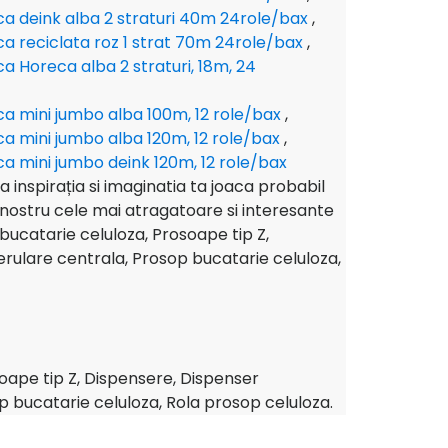
ica deink alba 2 straturi 40m 24role/bax
,
ica reciclata roz 1 strat 70m 24role/bax
,
ica Horeca alba 2 straturi, 18m, 24
ica mini jumbo alba 100m, 12 role/bax
,
ica mini jumbo alba 120m, 12 role/bax
,
ica mini jumbo deink 120m, 12 role/bax
 ca inspirația si imaginatia ta joaca probabil
l nostru cele mai atragatoare si interesante
 bucatarie celuloza, Prosoape tip Z,
rulare centrala, Prosop bucatarie celuloza,
soape tip Z, Dispensere, Dispenser
 bucatarie celuloza, Rola prosop celuloza.