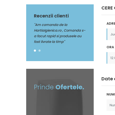
CERE
Recenzii clienti
ADRE
da de la
"Multumim Echipei Soft sense
"Am comanda de
nica.ro , Comanda s-
pentru profesionalism"
HartiaIgienica.r
pid si produsele au
a facut rapid si 
 la timp"
fost livrate la tim
ORA 
Date 
Prinde
Ofertele.
NUM