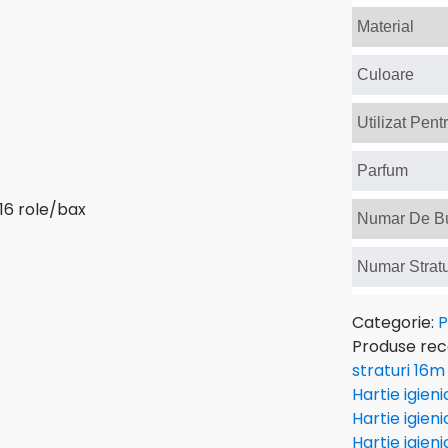
Material
Culoare
Utilizat Pent
Parfum
Numar De Bu
Numar Stratu
Categorie:
P
Produse re
straturi 16m
Hartie igien
Hartie igien
Hartie igien