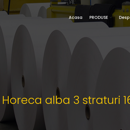
Acasa
PRODUSE
Desp
 Horeca alba 3 straturi 