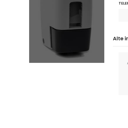
TELE
Alte 