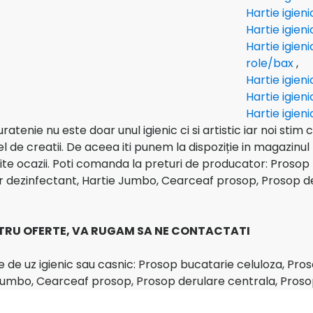
Hartie igien
Hartie igien
Hartie igien
role/bax
,
Hartie igien
Hartie igien
Hartie igien
uratenie nu este doar unul igienic ci si artistic iar noi stim
el de creatii. De aceea iti punem la dispoziție in magazinu
ferite ocazii. Poti comanda la preturi de producator: Prosop
r dezinfectant, Hartie Jumbo, Cearceaf prosop, Prosop de
TRU OFERTE, VA RUGAM SA NE CONTACTATI
 de uz igienic sau casnic: Prosop bucatarie celuloza, Pro
Jumbo, Cearceaf prosop, Prosop derulare centrala, Prosop