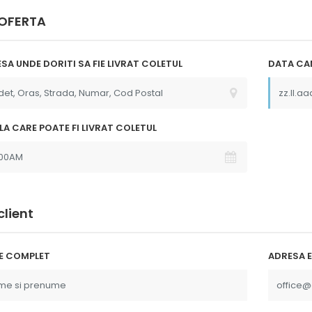
 OFERTA
SA UNDE DORITI SA FIE LIVRAT COLETUL
DATA CAN
 la
"Multumim Echipei Soft sense
o , Comanda s-
pentru profesionalism"
produsele au
p"
LA CARE POATE FI LIVRAT COLETUL
client
E COMPLET
ADRESA E