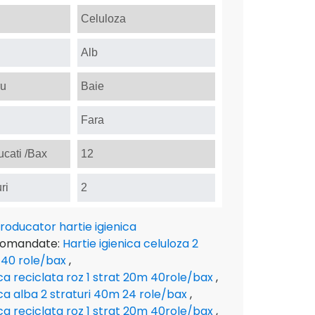
Celuloza
Alb
ru
Baie
Fara
cati /Bax
12
ri
2
roducator hartie igienica
comandate:
Hartie igienica celuloza 2
 40 role/bax
,
ica reciclata roz 1 strat 20m 40role/bax
,
ica alba 2 straturi 40m 24 role/bax
,
ica reciclata roz 1 strat 20m 40role/bax
,