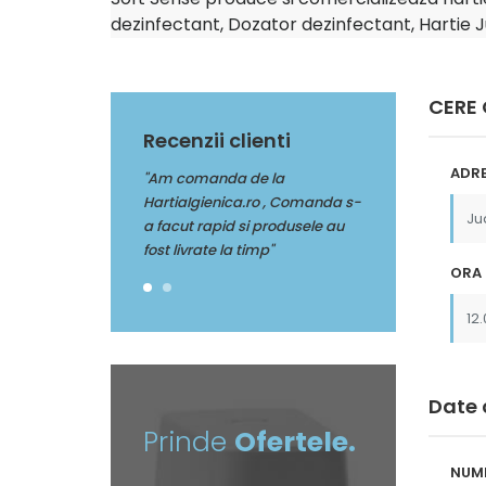
dezinfectant, Dozator dezinfectant, Hartie 
CERE
Recenzii clienti
ADRE
da de la
"Multumim Echipei Soft sense
"Am comanda de
nica.ro , Comanda s-
pentru profesionalism"
HartiaIgienica.r
pid si produsele au
a facut rapid si 
 la timp"
fost livrate la tim
ORA 
Date 
Prinde
Ofertele.
NUM