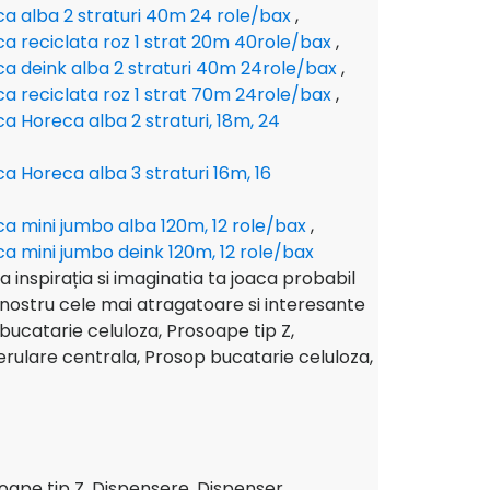
ica alba 2 straturi 40m 24 role/bax
,
ica reciclata roz 1 strat 20m 40role/bax
,
ica deink alba 2 straturi 40m 24role/bax
,
ica reciclata roz 1 strat 70m 24role/bax
,
ica Horeca alba 2 straturi, 18m, 24
ica Horeca alba 3 straturi 16m, 16
ica mini jumbo alba 120m, 12 role/bax
,
ica mini jumbo deink 120m, 12 role/bax
 ca inspirația si imaginatia ta joaca probabil
l nostru cele mai atragatoare si interesante
 bucatarie celuloza, Prosoape tip Z,
rulare centrala, Prosop bucatarie celuloza,
soape tip Z, Dispensere, Dispenser