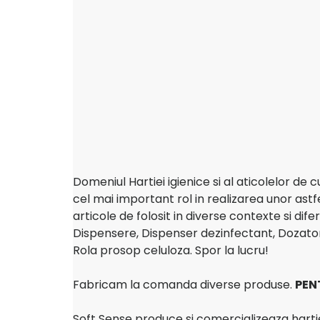
Domeniul Hartiei igienice si al aticolelor de c
cel mai important rol in realizarea unor astf
articole de folosit in diverse contexte si di
Dispensere, Dispenser dezinfectant, Dozato
Rola prosop celuloza. Spor la lucru!
Fabricam la comanda diverse produse.
PEN
Soft Sense produce si comercializeaza hartie