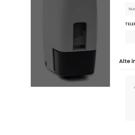
TELE
Alte 