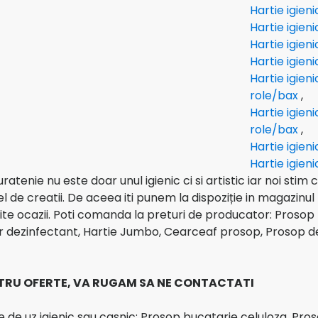
Hartie igien
Hartie igien
Hartie igien
Hartie igien
Hartie igien
role/bax
,
Hartie igien
role/bax
,
Hartie igien
Hartie igien
uratenie nu este doar unul igienic ci si artistic iar noi stim
el de creatii. De aceea iti punem la dispoziție in magazinu
ferite ocazii. Poti comanda la preturi de producator: Prosop
r dezinfectant, Hartie Jumbo, Cearceaf prosop, Prosop de
TRU OFERTE, VA RUGAM SA NE CONTACTATI
 de uz igienic sau casnic: Prosop bucatarie celuloza, Pro