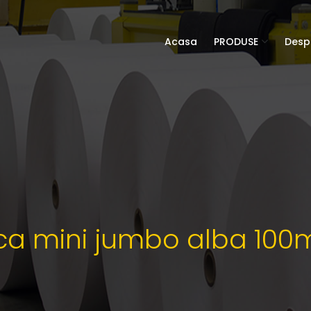
Acasa
PRODUSE
Desp
ica mini jumbo alba 100m