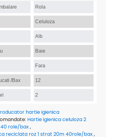
Ambalare
Rola
Celuloza
Alb
ru
Baie
Fara
cati /Bax
12
ri
2
roducator hartie igienica
comandate:
Hartie igienica celuloza 2
 40 role/bax
,
ica reciclata roz 1 strat 20m 40role/bax
,