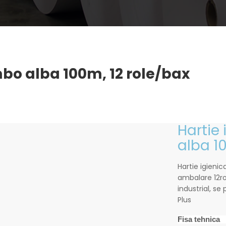
mbo alba 100m, 12 role/bax
Hartie
alba 1
Hartie igienic
ambalare 12ro
industrial, s
Plus
Fisa tehnica