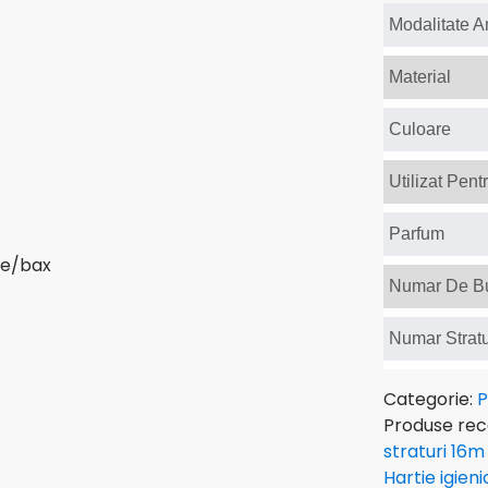
Modalitate 
Material
Culoare
Utilizat Pent
Parfum
Numar De Bu
Numar Stratu
Categorie:
P
Produse re
straturi 16m
Hartie igien