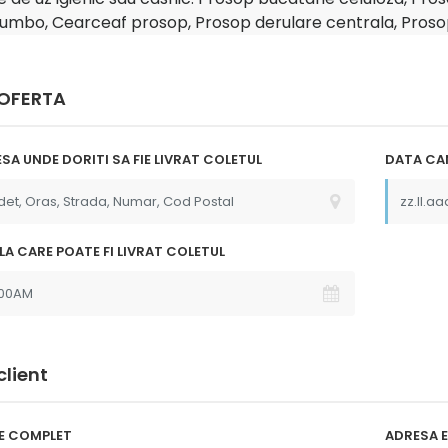
Jumbo, Cearceaf prosop, Prosop derulare centrala, Prosop
 OFERTA
SA UNDE DORITI SA FIE LIVRAT COLETUL
DATA CAN
 la
"Multumim Echipei Soft sense
o , Comanda s-
pentru profesionalism"
produsele au
p"
LA CARE POATE FI LIVRAT COLETUL
client
E COMPLET
ADRESA E