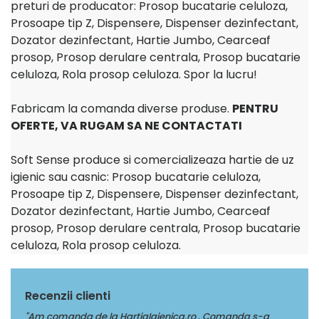
preturi de producator: Prosop bucatarie celuloza,
Prosoape tip Z, Dispensere, Dispenser dezinfectant,
Dozator dezinfectant, Hartie Jumbo, Cearceaf
prosop, Prosop derulare centrala, Prosop bucatarie
celuloza, Rola prosop celuloza. Spor la lucru!
Fabricam la comanda diverse produse.
PENTRU
OFERTE, VA RUGAM SA NE CONTACTATI
Soft Sense produce si comercializeaza hartie de uz
igienic sau casnic: Prosop bucatarie celuloza,
Prosoape tip Z, Dispensere, Dispenser dezinfectant,
Dozator dezinfectant, Hartie Jumbo, Cearceaf
prosop, Prosop derulare centrala, Prosop bucatarie
celuloza, Rola prosop celuloza.
Recenzii clienti
a
"Multumim Echipei Soft sense pentru profesionalism"
"Am 