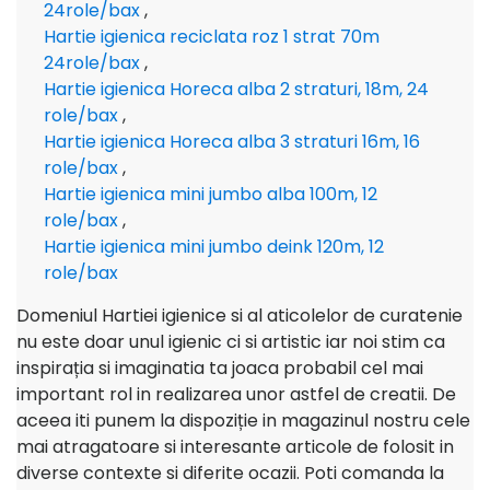
24role/bax
,
Hartie igienica reciclata roz 1 strat 70m
24role/bax
,
Hartie igienica Horeca alba 2 straturi, 18m, 24
role/bax
,
Hartie igienica Horeca alba 3 straturi 16m, 16
role/bax
,
Hartie igienica mini jumbo alba 100m, 12
role/bax
,
Hartie igienica mini jumbo deink 120m, 12
role/bax
Domeniul Hartiei igienice si al aticolelor de curatenie
nu este doar unul igienic ci si artistic iar noi stim ca
inspirația si imaginatia ta joaca probabil cel mai
important rol in realizarea unor astfel de creatii. De
aceea iti punem la dispoziție in magazinul nostru cele
mai atragatoare si interesante articole de folosit in
diverse contexte si diferite ocazii. Poti comanda la