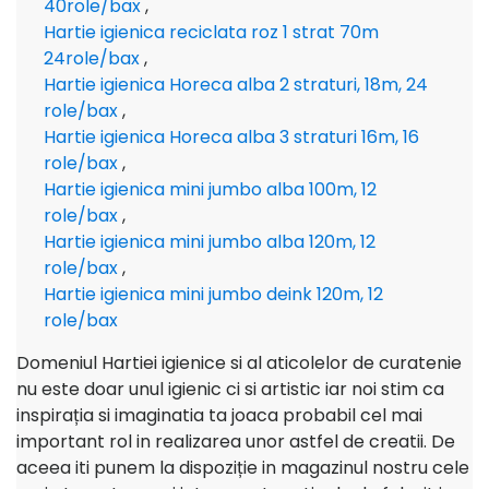
40role/bax
,
Hartie igienica reciclata roz 1 strat 70m
24role/bax
,
Hartie igienica Horeca alba 2 straturi, 18m, 24
role/bax
,
Hartie igienica Horeca alba 3 straturi 16m, 16
role/bax
,
Hartie igienica mini jumbo alba 100m, 12
role/bax
,
Hartie igienica mini jumbo alba 120m, 12
role/bax
,
Hartie igienica mini jumbo deink 120m, 12
role/bax
Domeniul Hartiei igienice si al aticolelor de curatenie
nu este doar unul igienic ci si artistic iar noi stim ca
inspirația si imaginatia ta joaca probabil cel mai
important rol in realizarea unor astfel de creatii. De
aceea iti punem la dispoziție in magazinul nostru cele